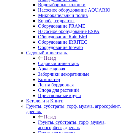
Водозаборные колонки
Насосное оборудование AQUARIO
Микрокапельный полив
Короба, гидранты
Оборудование FRAME
Насосное оборудование ESPA
Оборудование Rain Bird
Оборудование IRRITEC
Оборудование Inovato
Садовый инвентарь
Назад
Садовый инвентарь
Арка садовая
Заборчики декоративные
Компостер
Лента бордюрная
Опора для растений
Приствольные круги
Каталоги и Книги
Грунты, субстраты, торф, мульча, агросорбент,
дренаж
Назад
Грунты, субстраты, торф, мульча,
агросорбент, дренаж
Грунт для рассады