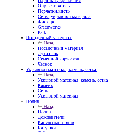
Парники , крепления
Опрыскиватель
Перчатки,кисть
Сетка,укрывной материал
Фискарс
Greenworks
Park
Посадочный материал
Назад
Посадочный материал
Лук-севок
Семенной картофель
Чеснок
Укрывной материал, камень, сетка
Назад
Укрывной материал, камень, сетка
Камень
Сетка
Укрывной материал
Полив
Назад
Полив
Дождеватели
Капельный полив
Катушки