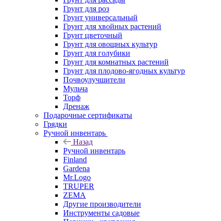
Грунт для роз
Грунт универсальный
Грунт для хвойных растений
Грунт цветочный
Грунт для овощных культур
Грунт для голубики
Грунт для комнатных растений
Грунт для плодово-ягодных культур
Почвоулучшители
Мульча
Торф
Дренаж
Подарочные сертификаты
Грядки
Ручной инвентарь
Назад
Ручной инвентарь
Finland
Gardena
Mr.Logo
TRUPER
ZEMA
Другие производители
Инструменты садовые