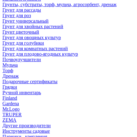
Грунты, субстраты, торф, мульча, агросорбент, дренаж
Грунт для рассады
Грунт для роз
Грунт универсальный
Грунт для хвойных растений
Грунт цветочный
Грунт для овощных культур
Грунт для голубики
Грунт для комнатных растений
Грунт для плодово-ягодных культур
Почвоулучшители
Мульча
Торф
Дренаж
Подарочные сертификаты
Грядки
Ручной инвентарь
Finland
Gardena
Mr.Logo
TRUPER
ZEMA
Другие производители
Инструменты садовые
Парники , крепления