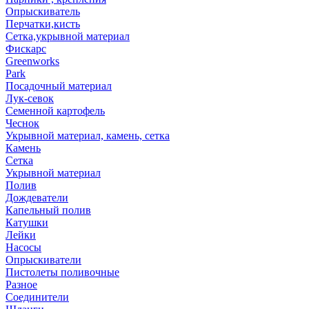
Опрыскиватель
Перчатки,кисть
Сетка,укрывной материал
Фискарс
Greenworks
Park
Посадочный материал
Лук-севок
Семенной картофель
Чеснок
Укрывной материал, камень, сетка
Камень
Сетка
Укрывной материал
Полив
Дождеватели
Капельный полив
Катушки
Лейки
Насосы
Опрыскиватели
Пистолеты поливочные
Разное
Соединители