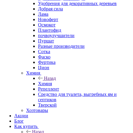
Удобрения для декоративных деревьев
Добрая сила
Лама
Новоферт
Осмокот
Плантофид
почвоулучшители
Пуршат
Разные производители
Сотка
Фаско
Фертика
Цион
Химия
Назад
Химия
Репеллент
Средство для туалета, выгребных ям и
септиков
Тверской
Хозтовары
Акции
Блог
Как купить
Назад