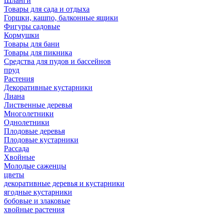
Шланги
Товары для сада и отдыха
Горшки, кашпо, балконные ящики
Фигуры садовые
Кормушки
Товары для бани
Товары для пикника
Средства для пудов и бассейнов
пруд
Растения
Декоративные кустарники
Лиана
Лиственные деревья
Многолетники
Однолетники
Плодовые деревья
Плодовые кустарники
Рассада
Хвойные
Молодые саженцы
цветы
декоративные деревья и кустарники
ягодные кустарники
бобовые и злаковые
хвойные растения