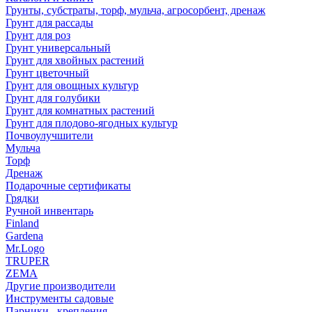
Грунты, субстраты, торф, мульча, агросорбент, дренаж
Грунт для рассады
Грунт для роз
Грунт универсальный
Грунт для хвойных растений
Грунт цветочный
Грунт для овощных культур
Грунт для голубики
Грунт для комнатных растений
Грунт для плодово-ягодных культур
Почвоулучшители
Мульча
Торф
Дренаж
Подарочные сертификаты
Грядки
Ручной инвентарь
Finland
Gardena
Mr.Logo
TRUPER
ZEMA
Другие производители
Инструменты садовые
Парники , крепления