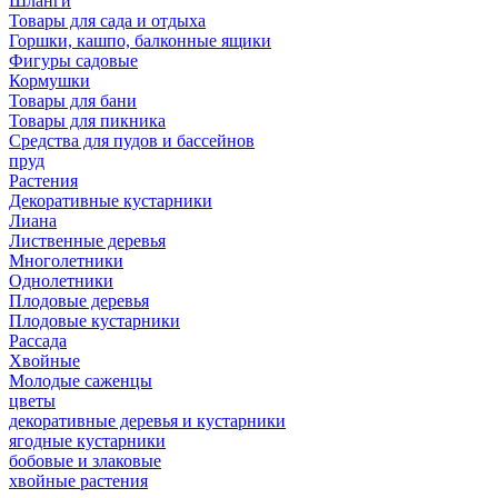
Шланги
Товары для сада и отдыха
Горшки, кашпо, балконные ящики
Фигуры садовые
Кормушки
Товары для бани
Товары для пикника
Средства для пудов и бассейнов
пруд
Растения
Декоративные кустарники
Лиана
Лиственные деревья
Многолетники
Однолетники
Плодовые деревья
Плодовые кустарники
Рассада
Хвойные
Молодые саженцы
цветы
декоративные деревья и кустарники
ягодные кустарники
бобовые и злаковые
хвойные растения