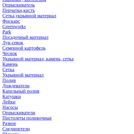
Опрыскиватель
Перчатки,кисть
Сетка,укрывной материал
Фискарс
Greenworks
Park
Посадочный материал
Лук-севок
Семенной картофель
Чеснок
Укрывной материал, камень, сетка
Камень
Сетка
Укрывной материал
Полив
Дождеватели
Капельный полив
Катушки
Лейки
Насосы
Опрыскиватели
Пистолеты поливочные
Разное
Соединители