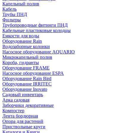
Капельный полив
Кабель
Трубы ПНД
Фильтры
Трубопроводные фитинги ПНД
Кабельные пластиковые колодцы
Емкости для воды
Оборудование Rain
Водозаборные колонки
Насосное оборудование AQUARIO
Микрокапельный полив
Короба, гидранты
Оборудование FRAME
Насосное оборудование ESPA
Оборудование Rain Bird
Оборудование IRRITEC
Оборудование Inovato
Садовый инвентарь
Арка садовая
Заборчики декоративные
Компостер
Лента бордюрная
Опора для растений
Приствольные круги
Каталоги и Книги