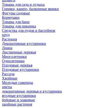
Шланги
Товары для сада и отдыха
Горшки, кашпо, балконные ящики
Фигуры садовые
Кормушки
Товары для бани
Товары для пикника
Средства для пудов и бассейнов
пруд
Растения
Декоративные кустарники
Лиана
Лиственные деревья
Многолетники
Однолетники
Плодовые деревья
Плодовые кустарники
Рассада
Хвойные
Молодые саженцы
цветы
декоративные деревья и кустарники
ягодные кустарники
бобовые и злаковые
хвойные растения