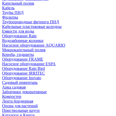
Капельный полив
Кабель
Трубы ПНД
Фильтры
Трубопроводные фитинги ПНД
Кабельные пластиковые колодцы
Емкости для воды
Оборудование Rain
Водозаборные колонки
Насосное оборудование AQUARIO
Микрокапельный полив
Короба, гидранты
Оборудование FRAME
Насосное оборудование ESPA
Оборудование Rain Bird
Оборудование IRRITEC
Оборудование Inovato
Садовый инвентарь
Арка садовая
Заборчики декоративные
Компостер
Лента бордюрная
Опора для растений
Приствольные круги
Каталоги и Книги