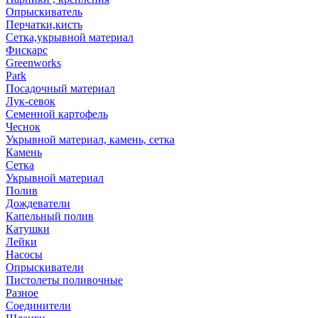
Опрыскиватель
Перчатки,кисть
Сетка,укрывной материал
Фискарс
Greenworks
Park
Посадочный материал
Лук-севок
Семенной картофель
Чеснок
Укрывной материал, камень, сетка
Камень
Сетка
Укрывной материал
Полив
Дождеватели
Капельный полив
Катушки
Лейки
Насосы
Опрыскиватели
Пистолеты поливочные
Разное
Соединители