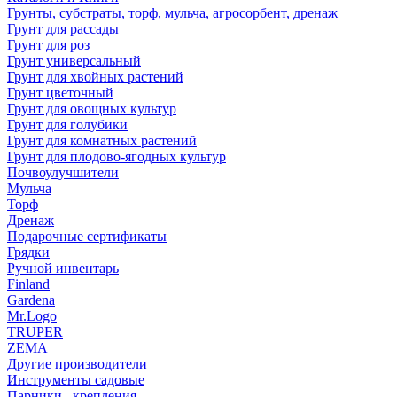
Грунты, субстраты, торф, мульча, агросорбент, дренаж
Грунт для рассады
Грунт для роз
Грунт универсальный
Грунт для хвойных растений
Грунт цветочный
Грунт для овощных культур
Грунт для голубики
Грунт для комнатных растений
Грунт для плодово-ягодных культур
Почвоулучшители
Мульча
Торф
Дренаж
Подарочные сертификаты
Грядки
Ручной инвентарь
Finland
Gardena
Mr.Logo
TRUPER
ZEMA
Другие производители
Инструменты садовые
Парники , крепления